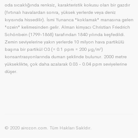
oda sıcaklığında renksiz, karakteristik kokusu olan bir gazdır
(fırtınalı havalardan sonra, yüksek yerlerde veya deniz
kıyısında hissedilir). İsmi Yunanca "koklamak" manasına gelen
"ozein" kelimesinden gelir. Alman kimyacı Christian Friedrich
Schönbein (1799-1868) tarafından 1840 yılında keşfedildi.
Zemin seviyelerine yakın yerlerde 10 milyon hava partikülü
başına bir partikül O3 (= 0.1 ppm = 200 µg/m³)
konsantrasyonlarında duman şeklinde bulunur. 2000 metre
yükseklikte, çok daha azalarak 0.03 - 0.04 ppm seviyelerine
düşer.
© 2020 airozon.com. Tüm Hakları Sakldır.