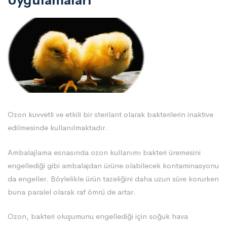
Uygulamaları
Ozon kuvvetli ve etkili bir sterilant olarak bakterilerin inaktive
edilmesinde kullanılmaktadır.
Ambalajlama esnasında ozon kullanımı bakteri üremesini
engellediği gibi ambalajdan ürüne olabilecek kontaminasyonu
da engeller. Böylelikle ürün tazeliğini daha uzun süre korurken
buna paralel olarak raf ömrü de artar.
Ozon, bakteri oluşumunu engellediği için soğuk hava