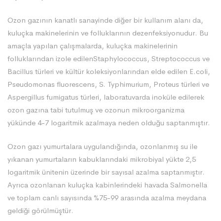
Ozon gazının kanatlı sanayinde diğer bir kullanım alanı da,
kuluçka makinelerinin ve folluklarının dezenfeksiyonudur. Bu
amaçla yapılan çalışmalarda, kuluçka makinelerinin
folluklarından izole edilenStaphylococcus, Streptococcus ve
Bacillus türleri ve kültür koleksiyonlarından elde edilen E.coli,
Pseudomonas fluorescens, S. Typhimurium, Proteus türleri ve
Aspergillus fumigatus türleri, laboratuvarda inoküle edilerek
ozon gazına tabi tutulmuş ve ozonun mikroorganizma
yükünde 4-7 logaritmik azalmaya neden olduğu saptanmıştır.
Ozon gazı yumurtalara uygulandığında, ozonlanmış su ile
yıkanan yumurtaların kabuklarındaki mikrobiyal yükte 2,5
logaritmik ünitenin üzerinde bir sayısal azalma saptanmıştır.
Ayrıca ozonlanan kuluçka kabinlerindeki havada Salmonella
ve toplam canlı sayısında %75-99 arasında azalma meydana
geldiği görülmüştür.