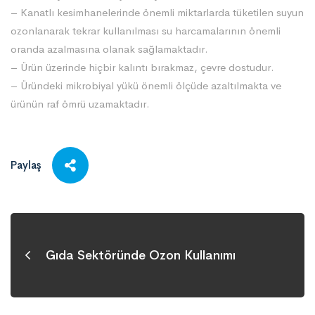
– Kanatlı kesimhanelerinde önemli miktarlarda tüketilen suyun
ozonlanarak tekrar kullanılması su harcamalarının önemli
oranda azalmasına olanak sağlamaktadır.
– Ürün üzerinde hiçbir kalıntı bırakmaz, çevre dostudur.
– Üründeki mikrobiyal yükü önemli ölçüde azaltılmakta ve
ürünün raf ömrü uzamaktadır.
Paylaş
Gıda Sektöründe Ozon Kullanımı