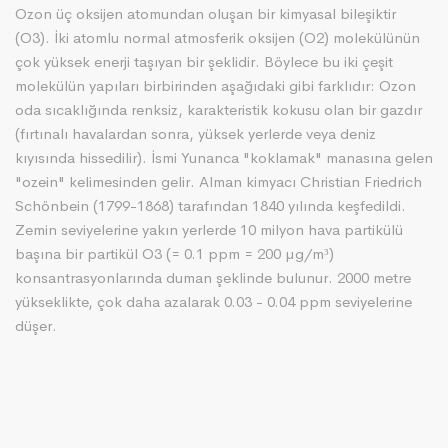
Ozon üç oksijen atomundan oluşan bir kimyasal bileşiktir
(O3). İki atomlu normal atmosferik oksijen (O2) molekülünün
çok yüksek enerji taşıyan bir şeklidir. Böylece bu iki çeşit
molekülün yapıları birbirinden aşağıdaki gibi farklıdır: Ozon
oda sıcaklığında renksiz, karakteristik kokusu olan bir gazdır
(fırtınalı havalardan sonra, yüksek yerlerde veya deniz
kıyısında hissedilir). İsmi Yunanca "koklamak" manasına gelen
"ozein" kelimesinden gelir. Alman kimyacı Christian Friedrich
Schönbein (1799-1868) tarafından 1840 yılında keşfedildi.
Zemin seviyelerine yakın yerlerde 10 milyon hava partikülü
başına bir partikül O3 (= 0.1 ppm = 200 µg/m³)
konsantrasyonlarında duman şeklinde bulunur. 2000 metre
yükseklikte, çok daha azalarak 0.03 - 0.04 ppm seviyelerine
düşer.