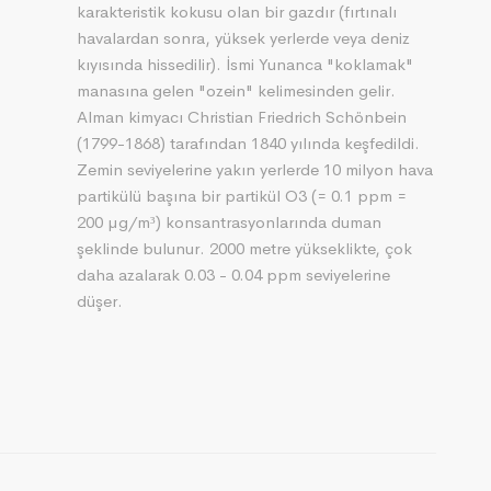
karakteristik kokusu olan bir gazdır (fırtınalı
havalardan sonra, yüksek yerlerde veya deniz
kıyısında hissedilir). İsmi Yunanca "koklamak"
manasına gelen "ozein" kelimesinden gelir.
Alman kimyacı Christian Friedrich Schönbein
(1799-1868) tarafından 1840 yılında keşfedildi.
Zemin seviyelerine yakın yerlerde 10 milyon hava
partikülü başına bir partikül O3 (= 0.1 ppm =
200 µg/m³) konsantrasyonlarında duman
şeklinde bulunur. 2000 metre yükseklikte, çok
daha azalarak 0.03 - 0.04 ppm seviyelerine
düşer.