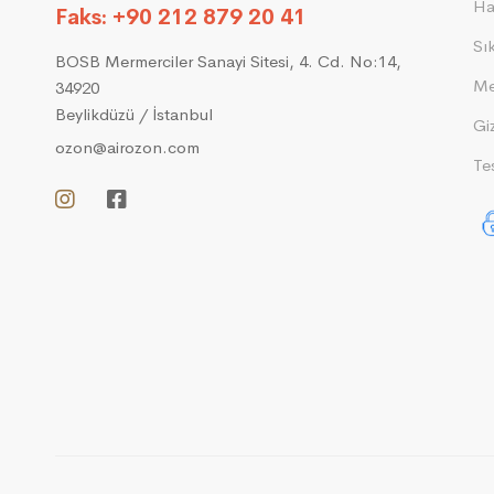
Ha
Faks: +90 212 879 20 41
Sı
BOSB Mermerciler Sanayi Sitesi, 4. Cd. No:14,
Me
34920
Beylikdüzü / İstanbul
Giz
ozon@airozon.com
Tes