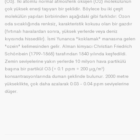
(O3). İki atomlu normal atmosferik oksijen (O2) molekülünün
çok yüksek enerji taşıyan bir şeklidir. Böylece bu iki çeşit
molekülün yapıları birbirinden aşağıdaki gibi farklıdır: Ozon
oda sıcaklığında renksiz, karakteristik kokusu olan bir gazdır
(fırtınalı havalardan sonra, yüksek yerlerde veya deniz
kıyısında hissedilir). İsmi Yunanca "koklamak" manasına gelen
"ozein" kelimesinden gelir. Alman kimyacı Christian Friedrich
Schönbein (1799-1868) tarafından 1840 yılında keşfedildi.
Zemin seviyelerine yakın yerlerde 10 milyon hava partikülü
başına bir partikül O3 (= 0.1 ppm = 200 µg/m³)
konsantrasyonlarında duman şeklinde bulunur. 2000 metre
yükseklikte, çok daha azalarak 0.03 - 0.04 ppm seviyelerine
düşer.