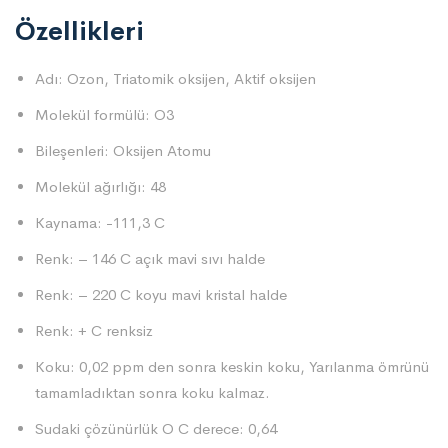
Özellikleri
Adı: Ozon, Triatomik oksijen, Aktif oksijen
Molekül formülü: O3
Bileşenleri: Oksijen Atomu
Molekül ağırlığı: 48
Kaynama: -111,3 C
Renk: – 146 C açık mavi sıvı halde
Renk: – 220 C koyu mavi kristal halde
Renk: + C renksiz
Koku: 0,02 ppm den sonra keskin koku, Yarılanma ömrünü
tamamladıktan sonra koku kalmaz.
Sudaki çözünürlük O C derece: 0,64