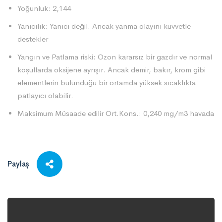
Yoğunluk: 2,144
Yanıcılık: Yanıcı değil. Ancak yanma olayını kuvvetle
destekler
Yangın ve Patlama riski: Ozon kararsız bir gazdır ve normal
koşullarda oksijene ayrışır. Ancak demir, bakır, krom gibi
elementlerin bulunduğu bir ortamda yüksek sıcaklıkta
patlayıcı olabilir.
Maksimum Müsaade edilir Ort.Kons.: 0,240 mg/m3 havada
Paylaş