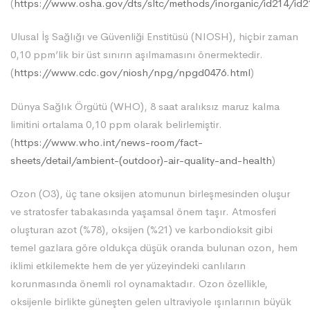
(
https://www.osha.gov/dts/sltc/methods/inorganic/id214/id2
Ulusal İş Sağlığı ve Güvenliği Enstitüsü (NIOSH), hiçbir zaman
0,10 ppm’lik bir üst sınırın aşılmamasını önermektedir.
(
https://www.cdc.gov/niosh/npg/npgd0476.html
)
Dünya Sağlık Örgütü (WHO), 8 saat aralıksız maruz kalma
limitini ortalama 0,10 ppm olarak belirlemiştir.
(
https://www.who.int/news-room/fact-
sheets/detail/ambient-(outdoor)-air-quality-and-health
)
Ozon (O3), üç tane oksijen atomunun birleşmesinden oluşur
ve stratosfer tabakasında yaşamsal önem taşır. Atmosferi
oluşturan azot (%78), oksijen (%21) ve karbondioksit gibi
temel gazlara göre oldukça düşük oranda bulunan ozon, hem
iklimi etkilemekte hem de yer yüzeyindeki canlıların
korunmasında önemli rol oynamaktadır. Ozon özellikle,
oksijenle birlikte güneşten gelen ultraviyole ışınlarının büyük