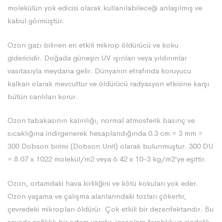
molekülün yok edicisi olarak kullanılabileceği anlaşılmış ve
kabul görmüştür.
Ozon gazı bilinen en etkili mikrop öldürücü ve koku
gidericidir. Doğada güneşin UV ışınları veya yıldırımlar
vasıtasıyla meydana gelir. Dünyanın etrafında koruyucu
kalkan olarak mevcuttur ve öldürücü radyasyon etkisine karşı
bütün canlıları korur.
Ozon tabakasının kalınlığı, normal atmosferik basınç ve
sıcaklığına indirgenerek hesaplandığında 0.3 cm = 3 mm =
300 Dobson birimi (Dobson Unit) olarak bulunmuştur. 300 DU
= 8.07 x 1022 molekül/m2 veya 6.42 x 10-3 kg/m2’ye eşittir.
Ozon, ortamdaki hava kirliliğini ve kötü kokuları yok eder.
Ozon yaşama ve çalışma alanlarındaki tozları çökertir,
çevredeki mikropları öldürür. Çok etkili bir dezenfektandır. Bu
sayede sağlıklı bir ortam yaratır, insanlara ferahlık ve zindelik