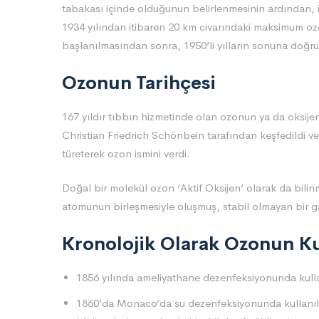
tabakası içinde olduğunun belirlenmesinin ardından, il
1934 yılından itibaren 20 km civarındaki maksimum o
başlanılmasından sonra, 1950’li yılların sonuna doğru
Ozonun
Tarihçesi
167 yıldır tıbbın hizmetinde olan ozonun ya da oksijenl
Christian Friedrich Schönbein tarafından keşfedildi 
türeterek ozon ismini verdi.
Doğal bir molekül ozon ‘Aktif Oksijen’ olarak da bili
atomunun birleşmesiyle oluşmuş, stabil olmayan bir 
Kronolojik Olarak Ozonun Ku
1856 yılında ameliyathane dezenfeksiyonunda kulla
1860’da Monaco’da su dezenfeksiyonunda kullanıldı.