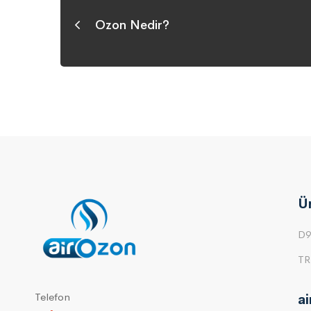
Ozon Nedir?
Ü
D9
TR
Telefon
a