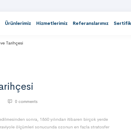
Ürünlerimiz
Hizmetlerimiz
Referanslarımız
Sertifi
ve Tarihçesi
arihçesi
0 comments
dilmesinden sonra, 1860 yılından itibaren birçok yerde
traviyole ölçümleri sonucunda ozonun en fazla stratosfer