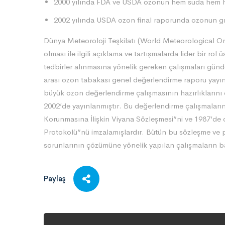
2000 yılında FDA ve USDA ozonun hem suda hem h
2002 yılında USDA ozon final raporunda ozonun gıda
Dünya Meteoroloji Teşkilatı (World Meteorological 
olması ile ilgili açıklama ve tartışmalarda lider bir ro
tedbirler alınmasına yönelik gereken çalışmaları günd
arası ozon tabakası genel değerlendirme raporu yayın
büyük ozon değerlendirme çalışmasının hazırlıklarını 
2002’de yayınlanmıştır. Bu değerlendirme çalışmaları
Korunmasına İlişkin Viyana Sözleşmesi”ni ve 1987’d
Protokolü”nü imzalamışlardır. Bütün bu sözleşme ve pro
sorunlarının çözümüne yönelik yapılan çalışmaların b
Paylaş