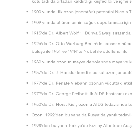
kötü tadı da ortadan kaldırdığı keşfedildi ve içme 
1900 yılında, ilk ozon jeneratörü patentini Nicola T
1909 yılında et ürünlerinin soğuk depolanması için 
1915’de Dr. Albert Wolf 1. Dünya Savaşı sırasında k
1926’da Dr. Otto Warburg Berlin’de kanserin hücre
buluşu ile 1931 ve 1944’te Nobel ile ödüllendirildi.
1939 yılında ozonun meyve depolarında maya ve küf
1957’de Dr. J. Hansler kendi medikal ozon jeneratö
1977’de Dr. Renate Viebahn ozonun vücuttaki etkile
1979’da Dr. George Freibott ilk AIDS hastasını ozo
1980’de Dr. Horst Kief, ozonla AIDS tedavisinde b
Ozon, 1992’den bu yana da Rusya’da yanık tedavile
1998’den bu yana Türkiye’de Kızılay Altıntepe Ar