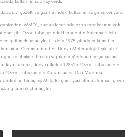
avada kullanımına onay verdi.
da sıvı çözelti ve gaz halindeki kullanımına geniş yer verdi.
Organization-WMO), zaman içerisinde ozon tabakasının yok
l üstlenmiştir. Ozon tabakasındaki tahribatın önlenmesi için
eme getirmek amacıyla, ilk defa 1975 yılında hükümetler
lanmıştır. O zamandan beri Dünya Meteoroloji Teşkilatı 7
organize etmiştir. En son yapılan değerlendirme çalışması
na dayalı olarak, dünya ülkeleri 1985’te “Ozon Tabakasının
e de “Ozon Tabakasının Korunmasına Dair Montreal
tokoller, Birleşmiş Milletler şemsiyesi altında küresel çevre
aşlangıcını oluşturmuştur.