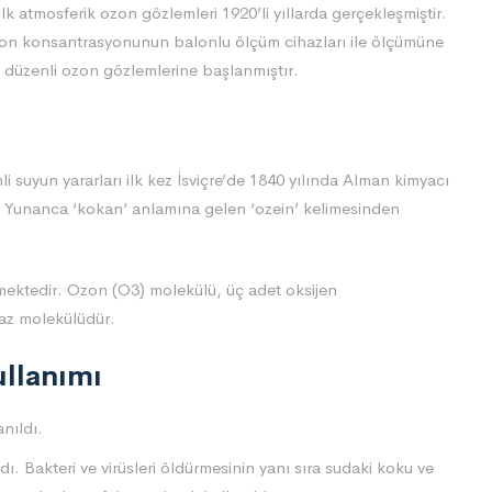
k atmosferik ozon gözlemleri 1920’li yıllarda gerçekleşmiştir.
zon konsantrasyonunun balonlu ölçüm cihazları ile ölçümüne
 düzenli ozon gözlemlerine başlanmıştır.
i suyun yararları ilk kez İsviçre’de 1840 yılında Alman kimyacı
ve Yunanca ‘kokan’ anlamına gelen ‘ozein’ kelimesinden
nmektedir. Ozon (O3) molekülü, üç adet oksijen
gaz molekülüdür.
llanımı
nıldı.
 Bakteri ve virüsleri öldürmesinin yanı sıra sudaki koku ve