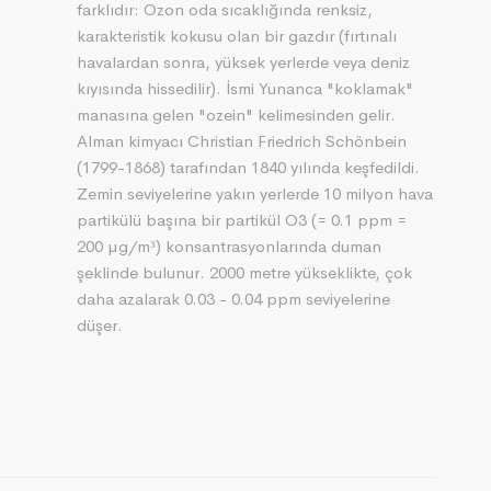
farklıdır: Ozon oda sıcaklığında renksiz,
karakteristik kokusu olan bir gazdır (fırtınalı
havalardan sonra, yüksek yerlerde veya deniz
kıyısında hissedilir). İsmi Yunanca "koklamak"
manasına gelen "ozein" kelimesinden gelir.
Alman kimyacı Christian Friedrich Schönbein
(1799-1868) tarafından 1840 yılında keşfedildi.
Zemin seviyelerine yakın yerlerde 10 milyon hava
partikülü başına bir partikül O3 (= 0.1 ppm =
200 µg/m³) konsantrasyonlarında duman
şeklinde bulunur. 2000 metre yükseklikte, çok
daha azalarak 0.03 - 0.04 ppm seviyelerine
düşer.