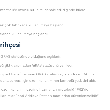
eritidis’e ozonlu su ile müdahale edildiğinde hücre
e pek çok fabrikada kullanılmaya başlandı.
 alanda kullanılmaya başlandı.
rihçesi
n GRAS statüsünde olduğunu açıkladı.
eğişiklik yapmadan GRAS statüsünü yeniledi.
 Expert Panel) ozonun GRAS statüsü açıklandı ve FDA’nın
er daha sonrası için ozon kullanımının kontrolü yetkisini aldı.
de ozon kullanımı üzerine hazırlanan protokolü 1982’de
lanımlar Food Additive Petition tarafından düzenlenmelidir”