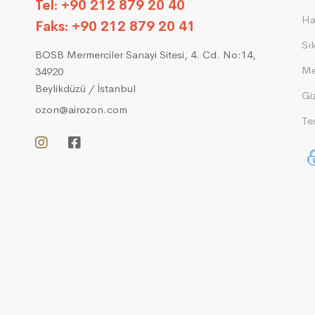
Tel: +90 212 879 20 40
Ha
Faks: +90 212 879 20 41
Sı
BOSB Mermerciler Sanayi Sitesi, 4. Cd. No:14,
Me
34920
Beylikdüzü / İstanbul
Giz
ozon@airozon.com
Tes