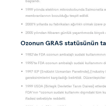
başlandı.
1999 yılında elektron mikroskobunda Salmonella ent
membranlarının bozulduğu tespit edildi.
2000’li yıllarda su fabrikaları ağırlıklı olmak üzer
2005 yılından itibaren günlük yaşantımızda birçok
Ozonun GRAS statüsünün ta
1982’de FDA ozonun ambalajlı sudaki kullanımını
1995’te FDA ozonun ambalajlı sudaki kullanımını d
1997 IEP (Endüstri Uzmanları Panelinde),(Industry
gereksinimlerini karşıladığı belirtildi. Düzenleyicil
1999 USDA (Birleşik Devletler Tarım Dairesi) etler
FDA’nın “ozonun sudaki kullanımı dışındaki tüm kul
ifadesi sebebiyle reddetti.