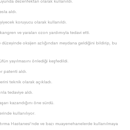
suyunda dezenfektan olarak kullanıldı.
esla aldı.
yiyecek koruyucu olarak kullanıldı.
angren ve yaraları ozon yardımıyla tedavi etti.
 düzeyinde oksijen azlığından meydana geldiğini bildirip, bu
ün yayılmasını önlediği keşfedildi.
r patenti aldı.
rini teknik olarak açıkladı.
nla tedaviye aldı.
aşarı kazandığını öne sürdü.
rinde kullanılıyor.
aştırma Hastanesi’nde ve bazı muayenehanelerde kullanılmaya