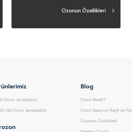
Ozonun Özellikleri
rünlerimiz
Blog
0 Ozon Jenaratörü
Ozon Nedir?
IO G6 Ozon Jenaratörü
Ozon Gazının Keşfi ve Tar
Ozonun Özellikleri
irozon
Neden Ozon?