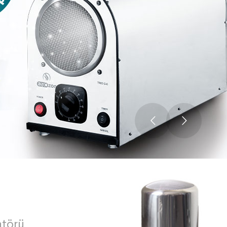
atörü