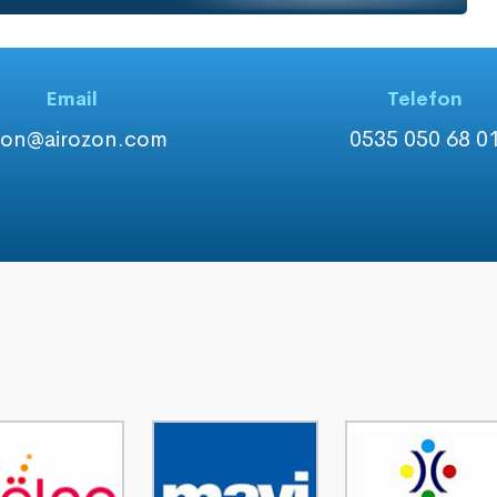
Email
Telefon
zon@airozon.com
0535 050 68 0