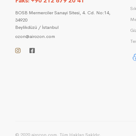
Faks: +90 212 879 20 41
Sı
BOSB Mermerciler Sanayi Sitesi, 4. Cd. No:14,
Me
34920
Beylikdüzü / İstanbul
Giz
ozon@airozon.com
Tes
© 2020 airozon.com. Tüm Hakları Sakldır.