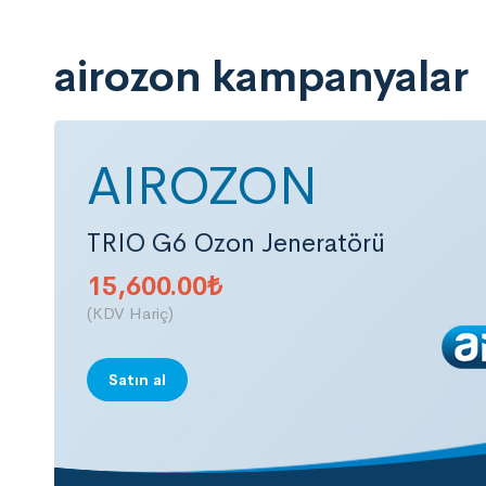
airozon kampanyalar
AIROZON
TRIO G6 Ozon Jeneratörü
15,600.00
₺
(KDV Hariç)
Satın al