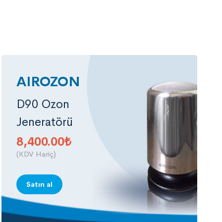
AIROZON
D90 Ozon
Jeneratörü
8,400.00
₺
(KDV Hariç)
Satın al