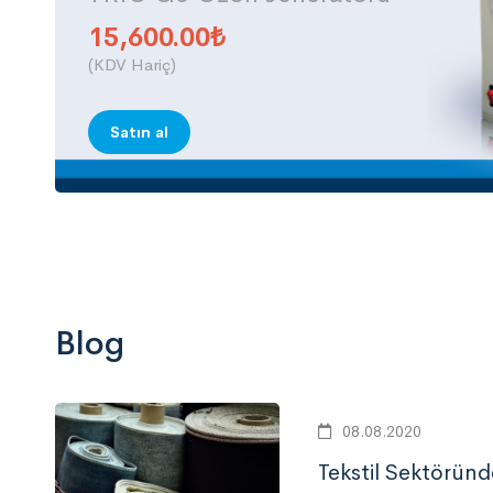
15,600.00
₺
(KDV Hariç)
Satın al
Blog
onun Avantajları
08.08.2020
on, oksidasyon gücü çok yüksek olan bir 
Tekstil Sektörün