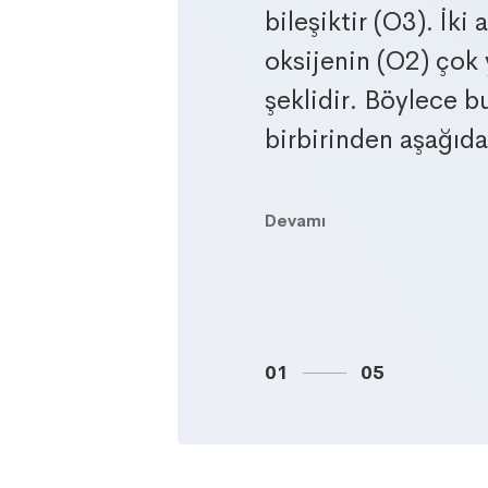
k
bileşiktir (O3). İk
oksijenin (O2) çok 
ebep
şeklidir. Böylece bu
birbirinden aşağıdak
Devamı
01
05