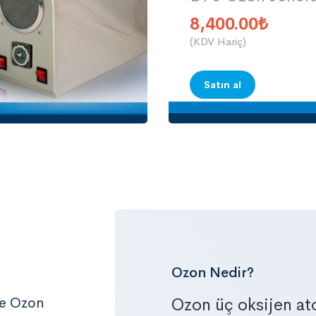
8,400.00
₺
(KDV Hariç)
Satın al
Ozon Nedir?
gaz
de Ozon
Ozon üç oksijen at