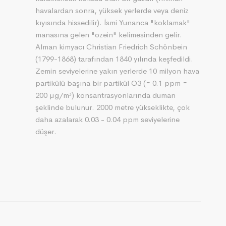
havalardan sonra, yüksek yerlerde veya deniz
kıyısında hissedilir). İsmi Yunanca "koklamak"
manasına gelen "ozein" kelimesinden gelir.
Alman kimyacı Christian Friedrich Schönbein
(1799-1868) tarafından 1840 yılında keşfedildi.
Zemin seviyelerine yakın yerlerde 10 milyon hava
partikülü başına bir partikül O3 (= 0.1 ppm =
200 µg/m³) konsantrasyonlarında duman
şeklinde bulunur. 2000 metre yükseklikte, çok
daha azalarak 0.03 - 0.04 ppm seviyelerine
düşer.