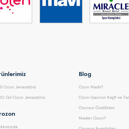
rünlerimiz
Blog
0 Ozon Jenaratörü
Ozon Nedir?
IO G6 Ozon Jenaratörü
Ozon Gazının Keşfi ve Tar
Ozonun Özellikleri
irozon
Neden Ozon?
kkımızda
Ozonun Avantajları